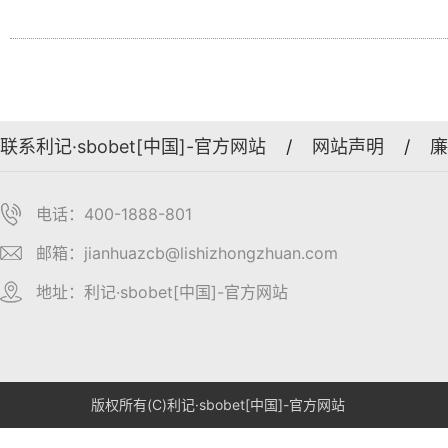
联系利记·sbobet[中国]-官方网站
/
网站声明
/
廉
电话：400-1888-801
邮箱：jianhuazcb@lishizhongzhuan.com
地址：利记·sbobet[中国]-官方网站
版权所有(C)利记·sbobet[中国]-官方网站